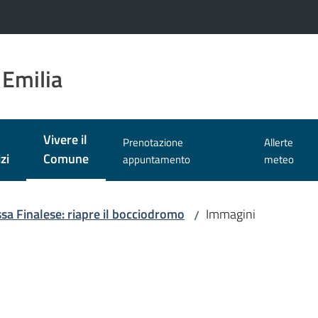
 Emilia
Vivere il
Prenotazione
Allerte
Menu selezionato
zi
Comune
appuntamento
meteo
sa Finalese: riapre il bocciodromo
Immagini
/