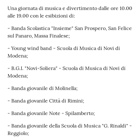
e
Una giornata di musica e divertimento dalle ore 10.00
o
alle 19.00 con le esibizioni di:
Sportello
- Banda Scolastica "Insieme" San Prospero, San Felice
telematico
sul Panaro, Massa Finalese;
SUE
- Young wind band - Scuola di Musica di Novi di
Modena;
Tutti
gli
- B.G.I. "Novi-Soliera" - Scuola di Musica di Novi di
argomenti...
Modena;
- Banda giovanile di Molinella;
- Banda giovanile Città di Rimini;
Seguici
su
- Banda giovanile Note - Spilamberto;
- Banda giovanile della Scuola di Musica "G. Rinaldi" -
Reggiolo;