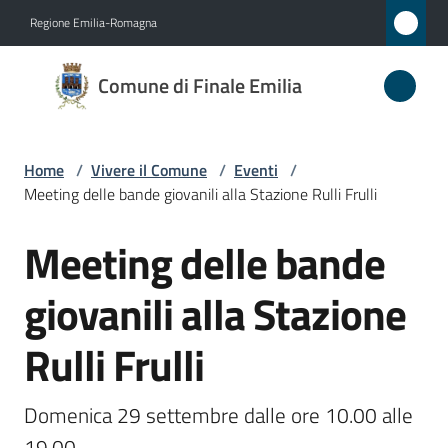
Vai al contenuto
Vai alla navigazione
Vai al footer
Regione Emilia-Romagna
Comune
Comune di Finale Emilia
di
Finale
Emilia
Home
/
Vivere il Comune
/
Eventi
/
Meeting delle bande giovanili alla Stazione Rulli Frulli
Meeting delle bande
Amministrazione
Salta al contenuto
giovanili alla Stazione
Novità
Rulli Frulli
Servizi
Vivere
Domenica 29 settembre dalle ore 10.00 alle 
il
19.00