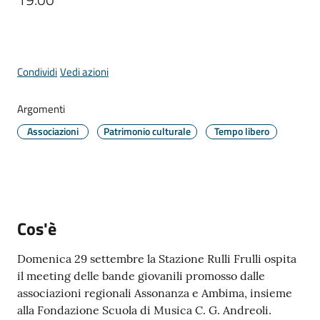
Comune
Menu selezionato
Condividi
Vedi azioni
Prenotazione
Argomenti
appuntamento
Associazioni
Patrimonio culturale
Tempo libero
A
l
l
e
r
Cos'è
t
e
Domenica 29 settembre la Stazione Rulli Frulli ospita
m
il meeting delle bande giovanili promosso dalle
e
associazioni regionali Assonanza e Ambima, insieme
t
alla Fondazione Scuola di Musica C. G. Andreoli.