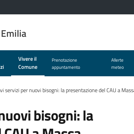
 Emilia
Vivere il
Prenotazione
Allerte
Menu selezionato
zi
Comune
appuntamento
meteo
i servizi per nuovi bisogni: la presentazione del CAU a Mass
nuovi bisogni: la
l CAU a Massa