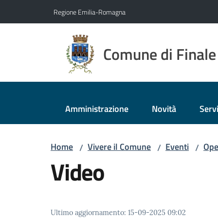
Vai al contenuto
Vai alla navigazione
Vai al footer
Regione Emilia-Romagna
Comune di Finale
Amministrazione
Novità
Servi
Home
Vivere il Comune
Eventi
Ope
/
/
/
Video
Ultimo aggiornamento
:
15-09-2025 09:02