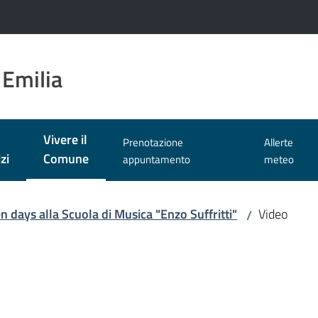
 Emilia
Vivere il
Prenotazione
Allerte
Menu selezionato
zi
Comune
appuntamento
meteo
n days alla Scuola di Musica "Enzo Suffritti"
Video
/