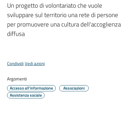
Comune
Un progetto di volontariato che vuole 
Menu selezionato
sviluppare sul territorio una rete di persone 
per promuovere una cultura dell'accoglienza 
diffusa
Prenotazione
appuntamento
A
Condividi
Vedi azioni
l
l
Argomenti
e
Accesso all'informazione
Associazioni
r
Assistenza sociale
t
e
m
e
t