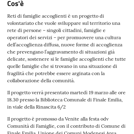
Cos'è
e
o
Reti di famiglie accoglienti è un progetto di
volontariato che vuole sviluppare sul territorio una
Sportello
rete di persone – singoli cittadini, famiglie e
telematico
operatori dei servizi – per promuovere una cultura
SUE
dell’accoglienza diffusa, nuove forme di accoglienza
che prevengano l’aggravamento di situazioni già
Tutti
delicate, sostenere si le famiglie accoglienti che tutte
gli
quelle famiglie che si trovano in una situazione di
argomenti...
fragilità che potrebbe essere arginata con la
collaborazione della comunità.
Il progetto verrà presentato martedì 19 marzo alle ore
Seguici
18.30 presso la Biblioteca Comunale di Finale Emilia,
su
in viale della Rinascita 6/2
Il progetto è promosso da Venite alla festa odv
Comunità di Famiglie, con il contributo di Comune di
Finale Emilia, Unione dei Comuni Modenesi Area