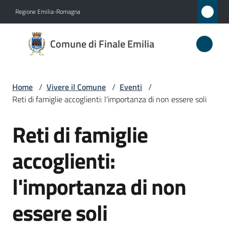
Vai al contenuto
Vai alla navigazione
Vai al footer
Regione Emilia-Romagna
Comune
Comune di Finale Emilia
di
Finale
Emilia
Home
/
Vivere il Comune
/
Eventi
/
Reti di famiglie accoglienti: l'importanza di non essere soli
Reti di famiglie
Amministrazione
Salta al contenuto
accoglienti:
Novità
l'importanza di non
Servizi
essere soli
Vivere
il