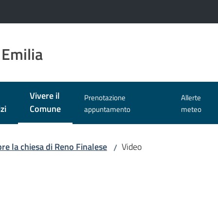
 Emilia
Vivere il
Prenotazione
Allerte
Menu selezionato
zi
Comune
appuntamento
meteo
pre la chiesa di Reno Finalese
Video
/