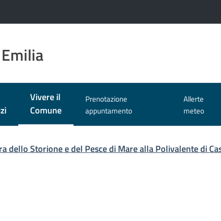
 Emilia
Vivere il
Prenotazione
Allerte
Menu selezionato
zi
Comune
appuntamento
meteo
ra dello Storione e del Pesce di Mare alla Polivalente di 