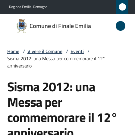
Vai al contenuto
Vai alla navigazione
Vai al footer
Regione Emilia-Romagna
Comune
Comune di Finale Emilia
di
Finale
Emilia
Home
/
Vivere il Comune
/
Eventi
/
Sisma 2012: una Messa per commemorare il 12°
anniversario
Amministrazione
Sisma 2012: una
Salta al contenuto
Novità
Messa per
Servizi
commemorare il 12°
Vivere
anniversario
il