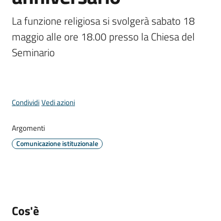
Comune
Menu selezionato
La funzione religiosa si svolgerà sabato 18 
maggio alle ore 18.00 presso la Chiesa del 
Seminario
Prenotazione
appuntamento
Condividi
Vedi azioni
A
l
Argomenti
l
e
Comunicazione istituzionale
r
t
e
m
e
Cos'è
t