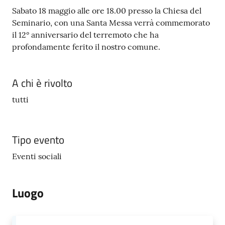
e
Sabato 18 maggio alle ore 18.00 presso la Chiesa del
o
Seminario, con una Santa Messa verrà commemorato
il 12° anniversario del terremoto che ha
Sportello
profondamente ferito il nostro comune.
telematico
SUE
A chi è rivolto
Tutti
tutti
gli
argomenti...
Tipo evento
Eventi sociali
Seguici
su
Luogo