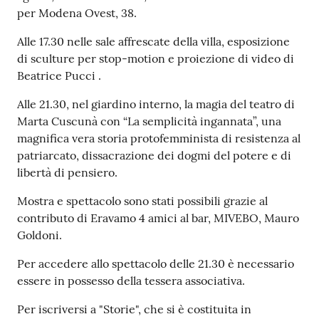
e
per Modena Ovest, 38.
o
Alle 17.30 nelle sale affrescate della villa, esposizione
di sculture per stop-motion e proiezione di video di
Sportello
Beatrice Pucci .
telematico
SUE
Alle 21.30, nel giardino interno, la magia del teatro di
Marta Cuscunà con “La semplicità ingannata”, una
Tutti
magnifica vera storia protofemminista di resistenza al
gli
patriarcato, dissacrazione dei dogmi del potere e di
argomenti...
libertà di pensiero.
Mostra e spettacolo sono stati possibili grazie al
contributo di Eravamo 4 amici al bar, MIVEBO, Mauro
Seguici
Goldoni.
su
Per accedere allo spettacolo delle 21.30 è necessario
essere in possesso della tessera associativa.
Per iscriversi a "Storie", che si è costituita in