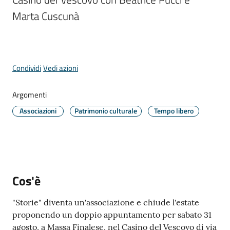
Comune
Marta Cuscunà
Menu selezionato
Condividi
Vedi azioni
Prenotazione
appuntamento
Argomenti
A
Associazioni
Patrimonio culturale
Tempo libero
l
l
e
r
t
Cos'è
e
m
"Storie" diventa un'associazione e chiude l'estate
e
proponendo un doppio appuntamento per sabato 31
t
agosto, a Massa Finalese, nel Casino del Vescovo di via