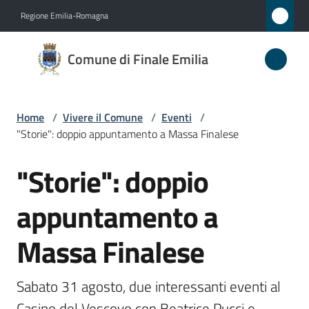
Vai al contenuto
Vai alla navigazione
Vai al footer
Regione Emilia-Romagna
Comune
Comune di Finale Emilia
di
Finale
Emilia
Home
/
Vivere il Comune
/
Eventi
/
"Storie": doppio appuntamento a Massa Finalese
"Storie": doppio
Amministrazione
Salta al contenuto
appuntamento a
Novità
Massa Finalese
Servizi
Vivere
Sabato 31 agosto, due interessanti eventi al 
il
Casino del Vescovo con Beatrice Pucci e 