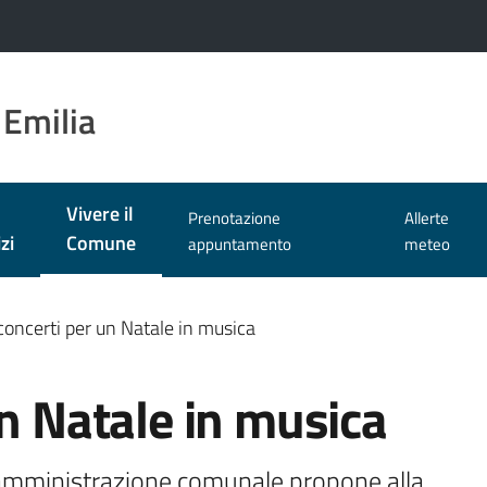
 Emilia
Vivere il
Prenotazione
Allerte
Menu selezionato
zi
Comune
appuntamento
meteo
concerti per un Natale in musica
un Natale in musica
’amministrazione comunale propone alla 