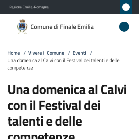
Vai al contenuto
Vai alla navigazione
Vai al footer
Regione Emilia-Romagna
Comune
Comune di Finale Emilia
di
Finale
Emilia
Home
/
Vivere il Comune
/
Eventi
/
Una domenica al Calvi con il Festival dei talenti e delle
competenze
Amministrazione
Una domenica al Calvi
Salta al contenuto
Novità
con il Festival dei
Servizi
talenti e delle
Vivere
competenze
il