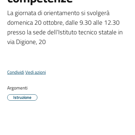
Comune
Menu selezionato
La giornata di orientamento si svolgerà 
domenica 20 ottobre, dalle 9.30 alle 12.30 
presso la sede dell'Istituto tecnico statale in 
via Digione, 20
Prenotazione
appuntamento
A
l
Condividi
Vedi azioni
l
e
Argomenti
r
Istruzione
t
e
m
e
t