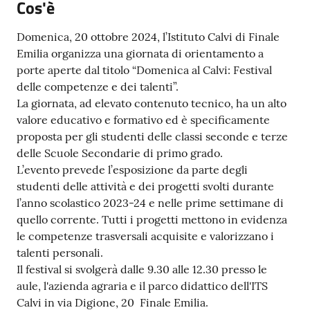
Cos'è
e
o
Domenica, 20 ottobre 2024, l’Istituto Calvi di Finale
Emilia organizza una giornata di orientamento a
Sportello
porte aperte dal titolo “Domenica al Calvi: Festival
telematico
delle competenze e dei talenti”.
SUE
La giornata, ad elevato contenuto tecnico, ha un alto
valore educativo e formativo ed è specificamente
Tutti
proposta per gli studenti delle classi seconde e terze
gli
delle Scuole Secondarie di primo grado.
argomenti...
L’evento prevede l’esposizione da parte degli
studenti delle attività e dei progetti svolti durante
l’anno scolastico 2023-24 e nelle prime settimane di
quello corrente. Tutti i progetti mettono in evidenza
Seguici
le competenze trasversali acquisite e valorizzano i
su
talenti personali.
Il festival si svolgerà dalle 9.30 alle 12.30 presso le
aule, l'azienda agraria e il parco didattico dell'ITS
Calvi in via Digione, 20 Finale Emilia.