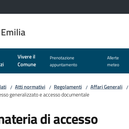
 Emilia
Vivere il
Prenotazione
Allerte
zi
Comune
appuntamento
meteo
ati
Atti normativi
Regolamenti
Affari Generali
/
/
/
/
cesso generalizzato e accesso documentale
ateria di accesso