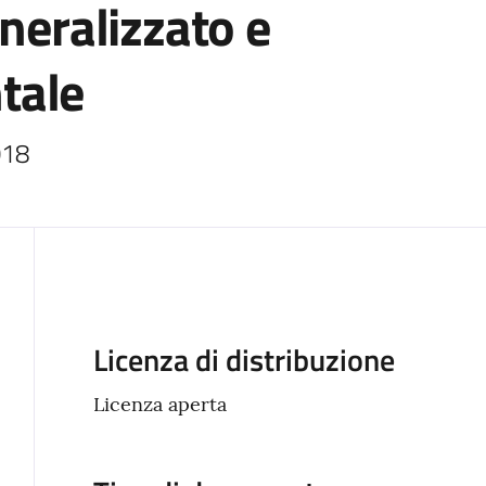
eneralizzato e
tale
018 
Descrizione
Licenza di distribuzione
Licenza aperta