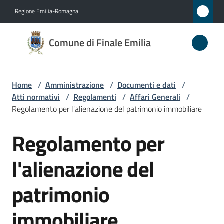
Vai al contenuto
Vai alla navigazione
Vai al footer
Regione Emilia-Romagna
Comune
Comune di Finale Emilia
di
Finale
Emilia
Home
/
Amministrazione
/
Documenti e dati
/
Atti normativi
/
Regolamenti
/
Affari Generali
/
Regolamento per l'alienazione del patrimonio immobiliare
Amministrazione
Regolamento per
Menu selezionato
Salta al contenuto
Novità
l'alienazione del
Servizi
patrimonio
Vivere
immobiliare
il