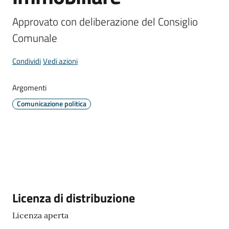
Comune
Approvato con deliberazione del Consiglio 
Comunale
Condividi
Vedi azioni
Prenotazione
appuntamento
Argomenti
Comunicazione politica
A
l
l
e
r
t
e
Descrizione
Licenza di distribuzione
m
e
Licenza aperta
t