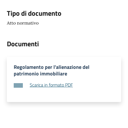
e
o
Tipo di documento
Atto normativo
Sportello
telematico
SUE
Documenti
Tutti
gli
Regolamento per l'alienazione del
argomenti...
patrimonio immobiliare
Scarica in formato PDF
Seguici
su