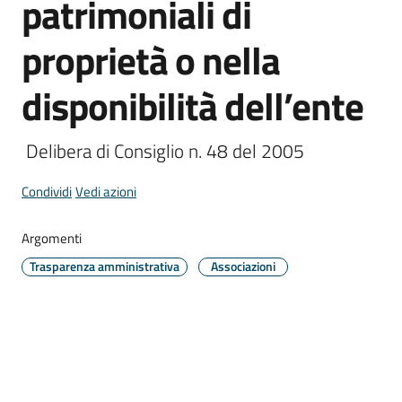
patrimoniali di
Comune
proprietà o nella
disponibilità dell’ente
Prenotazione
appuntamento
 Delibera di Consiglio n. 48 del 2005
A
Condividi
Vedi azioni
l
l
Argomenti
e
Trasparenza amministrativa
Associazioni
r
t
e
m
e
t