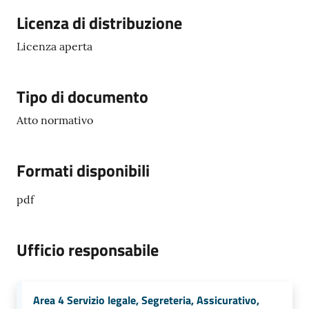
e
Descrizione
Licenza di distribuzione
o
Licenza aperta
Sportello
telematico
Tipo di documento
SUE
Atto normativo
Tutti
gli
argomenti...
Formati disponibili
pdf
Seguici
su
Ufficio responsabile
Area 4 Servizio legale, Segreteria, Assicurativo,