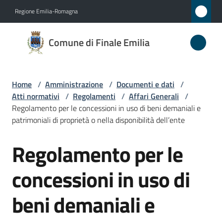
Vai al contenuto
Vai alla navigazione
Vai al footer
Regione Emilia-Romagna
Comune
Comune di Finale Emilia
di
Finale
Emilia
Home
/
Amministrazione
/
Documenti e dati
/
Atti normativi
/
Regolamenti
/
Affari Generali
/
Regolamento per le concessioni in uso di beni demaniali e
patrimoniali di proprietà o nella disponibilità dell’ente
Amministrazione
Menu selezionato
Regolamento per le
Salta al contenuto
Novità
concessioni in uso di
Servizi
beni demaniali e
Vivere
il