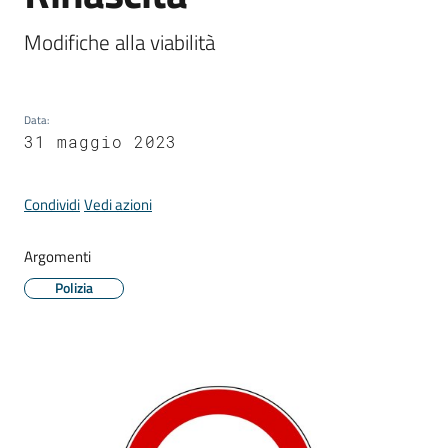
Comune
Modifiche alla viabilità
Data
:
Prenotazione
31 maggio 2023
appuntamento
Condividi
Vedi azioni
A
l
Argomenti
l
e
Polizia
r
t
e
m
e
t