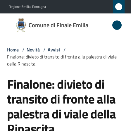
Vai al contenuto
Vai alla navigazione
Vai al footer
Regione Emilia-Romagna
Comune
Comune di Finale Emilia
di
Finale
Emilia
Home
/
Novità
/
Avvisi
/
Finalone: divieto di transito di fronte alla palestra di viale
della Rinascita
Amministrazione
Finalone: divieto di
Salta al contenuto
Novità
transito di fronte alla
Menu selezionato
Servizi
palestra di viale della
Vivere
Rinascita
il