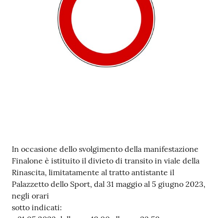
e
o
Sportello
telematico
SUE
Tutti
gli
argomenti...
Contenuto
In occasione dello svolgimento della manifestazione
Seguici
Finalone è istituito il divieto di transito in viale della
su
Rinascita, limitatamente al tratto antistante il
Palazzetto dello Sport, dal 31 maggio al 5 giugno 2023,
negli orari
sotto indicati: