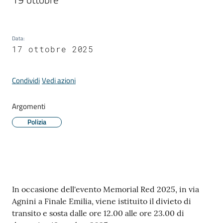
Comune
Data
:
17 ottobre 2025
Prenotazione
appuntamento
Condividi
Vedi azioni
A
Argomenti
l
Polizia
l
e
r
t
e
Contenuto
m
In occasione dell'evento Memorial Red 2025, in via
e
Agnini a Finale Emilia, viene istituito il divieto di
t
transito e sosta dalle ore 12.00 alle ore 23.00 di