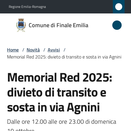
Vai al contenuto
Vai alla navigazione
Vai al footer
Regione Emilia-Romagna
Comune
Comune di Finale Emilia
di
Finale
Emilia
Home
/
Novità
/
Avvisi
/
Memorial Red 2025: divieto di transito e sosta in via Agnini
Memorial Red 2025:
Amministrazione
Salta al contenuto
divieto di transito e
Novità
Menu selezionato
sosta in via Agnini
Servizi
Vivere
Dalle ore 12.00 alle ore 23.00 di domenica 
il
19 ottobre