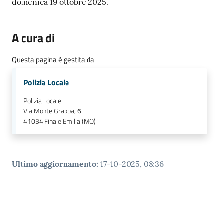
e
domenica 19 ottobre 2025.
o
A cura di
Sportello
telematico
Questa pagina è gestita da
SUE
Polizia Locale
Tutti
Polizia Locale
gli
Via Monte Grappa, 6
argomenti...
41034
Finale Emilia (MO)
Seguici
Ultimo aggiornamento
:
17-10-2025, 08:36
su