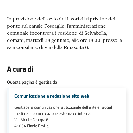
e
o
Contenuto
In previsione dell’avvio dei lavori di ripristino del
Sportello
ponte sul canale Foscaglia, l’amministrazione
telematico
comunale incontrerà i residenti di Selvabella,
SUE
domani, martedì 28 gennaio, alle ore 18.00, presso la
sala consiliare di via della Rinascita 6.
Tutti
gli
A cura di
argomenti...
Questa pagina è gestita da
Comunicazione e redazione sito web
Seguici
su
Gestisce la comunicazione istituzionale dell'ente e i social
media e la comunicazione esterna ed interna.
Via Monte Grappa 6
41034
Finale Emilia