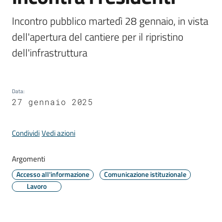
Comune
Incontro pubblico martedì 28 gennaio, in vista 
dell'apertura del cantiere per il ripristino 
dell'infrastruttura
Prenotazione
appuntamento
Data
:
27 gennaio 2025
A
l
l
Condividi
Vedi azioni
e
r
Argomenti
t
Accesso all'informazione
Comunicazione istituzionale
e
Lavoro
m
e
t