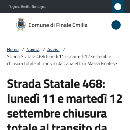
Vai al contenuto
Vai alla navigazione
Vai al footer
Regione Emilia-Romagna
Comune
Comune di Finale Emilia
di
Finale
Emilia
Home
/
Novità
/
Avvisi
/
Strada Statale 468: lunedì 11 e martedì 12 settembre
chiusura totale al transito da Canaletto a Massa Finalese
Amministrazione
Strada Statale 468:
Salta al contenuto
Novità
lunedì 11 e martedì 12
Menu selezionato
Servizi
settembre chiusura
Vivere
totale al transito da
il