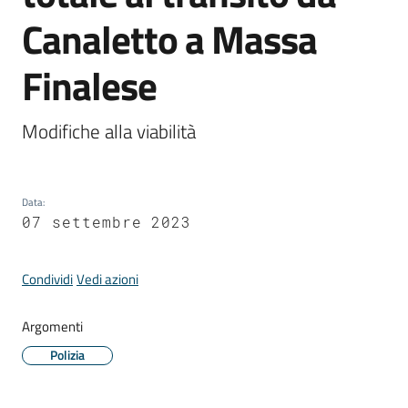
Comune
Canaletto a Massa
Finalese
Prenotazione
Modifiche alla viabilità
appuntamento
A
Data
:
l
07 settembre 2023
l
e
Condividi
Vedi azioni
r
t
e
Argomenti
m
Polizia
e
t