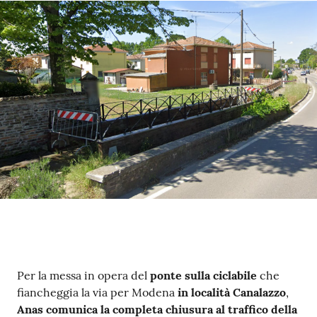
e
o
Sportello
telematico
SUE
Tutti
gli
argomenti...
Seguici
su
Contenuto
Per la messa in opera del
ponte sulla ciclabile
che
fiancheggia la via per Modena
in località Canalazzo
,
Anas comunica la completa chiusura al traffico della