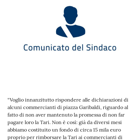
e
o
Sportello
telematico
SUE
Tutti
gli
argomenti...
Contenuto
“Voglio innanzitutto rispondere alle dichiarazioni di
Seguici
alcuni commercianti di piazza Garibaldi, riguardo al
su
fatto di non aver mantenuto la promessa di non far
pagare loro la Tari. Non è così: già da diversi mesi
abbiamo costituito un fondo di circa 15 mila euro
proprio per rimborsare la Tari ai commercianti di