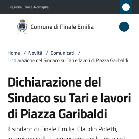
Vai al contenuto
Vai alla navigazione
Vai al footer
Regione Emilia-Romagna
Comune
Comune di Finale Emilia
di
Finale
Emilia
Home
/
Novità
/
Comunicati
/
Dichiarazione del Sindaco su Tari e lavori di Piazza Garibaldi
Dichiarazione del
Amministrazione
Salta al contenuto
Sindaco su Tari e lavori
Novità
Menu selezionato
di Piazza Garibaldi
Servizi
Vivere
Il sindaco di Finale Emilia, Claudio Poletti, 
il
interviene sulla sospensione dei lavori e sul 