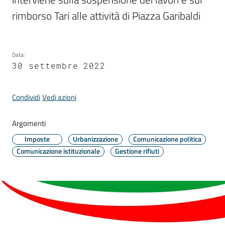
Comune
rimborso Tari alle attività di Piazza Garibaldi
Data
:
30 settembre 2022
Prenotazione
appuntamento
Condividi
Vedi azioni
A
l
Argomenti
l
Imposte
Urbanizzazione
Comunicazione politica
e
Comunicazione istituzionale
Gestione rifiuti
r
t
e
m
e
t