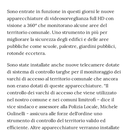
e
o
Contenuto
Sono entrate in funzione in questi giorni le nuove
apparecchiature di videosorveglianza full HD con
Sportello
visione a 360° che monitorano alcune aree del
telematico
territorio comunale. Uno strumento in più per
SUE
migliorare la sicurezza degli edifici e delle aree
pubbliche come scuole, palestre, giardini pubblici,
rotonde eccetera.
Tutti
gli
Sono state installate anche nuove telecamere dotate
argomenti...
di sistema di controllo targhe per il monitoraggio dei
varchi di accesso al territorio comunale che ancora
non erano dotati di queste apparecchiature. “Il
controllo dei varchi di accesso che viene utilizzato
Seguici
nel nostro comune e nei comuni limitrofi – dice il
su
vice sindaco e assessore alla Polizia Locale, Michele
Gulinelli - assicura alle forze dell'ordine uno
strumento di controllo del territorio valido ed
efficiente. Altre apparecchiature verranno installate