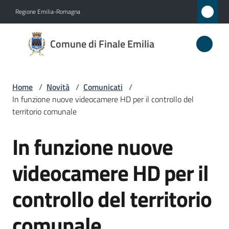
Vai al contenuto
Vai alla navigazione
Vai al footer
Regione Emilia-Romagna
Comune
Comune di Finale Emilia
di
Finale
Emilia
Home
/
Novità
/
Comunicati
/
In funzione nuove videocamere HD per il controllo del
territorio comunale
Amministrazione
In funzione nuove
Salta al contenuto
Novità
videocamere HD per il
Menu selezionato
Servizi
controllo del territorio
Vivere
comunale
il