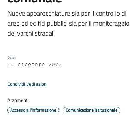
Comune
Nuove apparecchiature sia per il controllo di 
aree ed edifici pubblici sia per il monitoraggio 
dei varchi stradali
Prenotazione
appuntamento
Data
:
14 dicembre 2023
A
l
l
Condividi
Vedi azioni
e
r
Argomenti
t
Accesso all'informazione
Comunicazione istituzionale
e
m
e
t