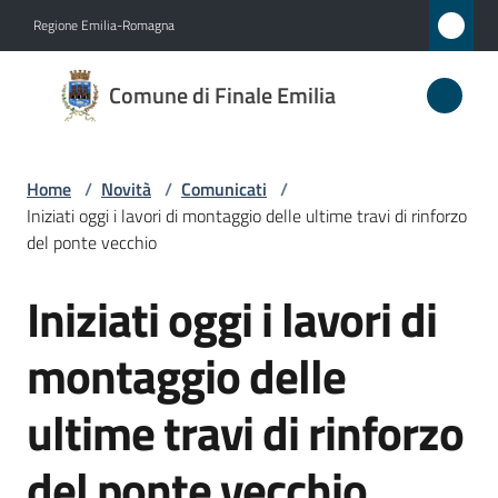
Vai al contenuto
Vai alla navigazione
Vai al footer
Regione Emilia-Romagna
Comune
Comune di Finale Emilia
di
Finale
Emilia
Home
/
Novità
/
Comunicati
/
Iniziati oggi i lavori di montaggio delle ultime travi di rinforzo
del ponte vecchio
Amministrazione
Iniziati oggi i lavori di
Salta al contenuto
Novità
montaggio delle
Menu selezionato
Servizi
ultime travi di rinforzo
Vivere
del ponte vecchio
il