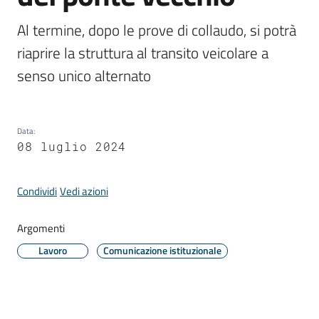
Comune
Al termine, dopo le prove di collaudo, si potrà 
riaprire la struttura al transito veicolare a 
senso unico alternato
Prenotazione
appuntamento
Data
:
08 luglio 2024
A
l
l
Condividi
Vedi azioni
e
r
Argomenti
t
Lavoro
Comunicazione istituzionale
e
m
e
t