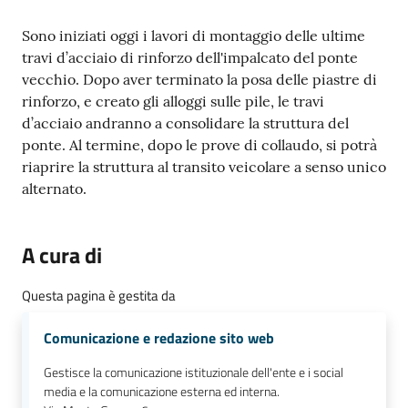
e
o
Contenuto
Sono iniziati oggi i lavori di montaggio delle ultime
travi d’acciaio di rinforzo dell'impalcato del ponte
Sportello
vecchio. Dopo aver terminato la posa delle piastre di
telematico
rinforzo, e creato gli alloggi sulle pile, le travi
SUE
d’acciaio andranno a consolidare la struttura del
ponte. Al termine, dopo le prove di collaudo, si potrà
riaprire la struttura al transito veicolare a senso unico
Tutti
alternato.
gli
argomenti...
A cura di
Questa pagina è gestita da
Seguici
su
Comunicazione e redazione sito web
Gestisce la comunicazione istituzionale dell'ente e i social
media e la comunicazione esterna ed interna.