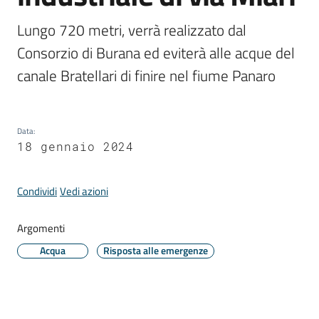
Comune
Lungo 720 metri, verrà realizzato dal 
Consorzio di Burana ed eviterà alle acque del 
Prenotazione
appuntamento
Data
:
18 gennaio 2024
A
l
l
Condividi
Vedi azioni
e
r
Argomenti
t
Acqua
Risposta alle emergenze
e
m
e
t