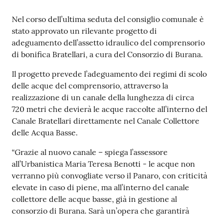
e
o
Contenuto
Nel corso dell’ultima seduta del consiglio comunale è
stato approvato un rilevante progetto di
Sportello
adeguamento dell’assetto idraulico del comprensorio
telematico
di bonifica Bratellari, a cura del Consorzio di Burana.
SUE
Il progetto prevede l’adeguamento dei regimi di scolo
delle acque del comprensorio, attraverso la
Tutti
realizzazione di un canale della lunghezza di circa
gli
720 metri che devierà le acque raccolte all’interno del
argomenti...
Canale Bratellari direttamente nel Canale Collettore
delle Acqua Basse.
“Grazie al nuovo canale – spiega l’assessore
Seguici
all’Urbanistica Maria Teresa Benotti - le acque non
su
verranno più convogliate verso il Panaro, con criticità
elevate in caso di piene, ma all’interno del canale
collettore delle acque basse, già in gestione al
consorzio di Burana. Sarà un’opera che garantirà