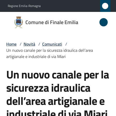
Vai al contenuto
Vai alla navigazione
Vai al footer
Regione Emilia-Romagna
Comune
Comune di Finale Emilia
di
Finale
Emilia
Home
/
Novità
/
Comunicati
/
Un nuovo canale per la sicurezza idraulica dell’area
artigianale e industriale di via Miari
Amministrazione
Un nuovo canale per la
Salta al contenuto
Novità
sicurezza idraulica
Menu selezionato
Servizi
dell’area artigianale e
Vivere
industriale di via Miari
il