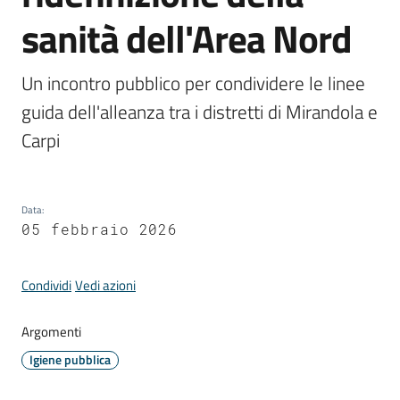
Comune
sanità dell'Area Nord
Un incontro pubblico per condividere le linee 
guida dell'alleanza tra i distretti di Mirandola e 
Prenotazione
Carpi
appuntamento
A
l
Data
:
05 febbraio 2026
l
e
r
Condividi
Vedi azioni
t
e
Argomenti
m
Igiene pubblica
e
t