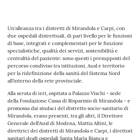
e
o
Contenuto
Sportello
Un'alleanza tra i distretti di Mirandola e Carpi, con
telematico
due ospedali distrettuali, di pari livello per le funzioni
SUE
di base, integrati e complementari per le funzioni
specialistiche, qualità dei servizi, sostenibilità e
centralità del paziente: sono questi i presupposti del
Tutti
percorso condiviso tra istituzioni, Ausl e territorio
gli
per la ridefinizione della sanità del Sistema Nord
argomenti...
all'interno della rete provinciale.
Alla serata di ieri, ospitata a Palazzo Vischi - sede
della Fondazione Cassa di Risparmio di Mirandola - e
Seguici
promossa dai sindaci del distretto socio-sanitario di
su
Mirandola, erano presenti, tra gli altri, il Direttore
Generale dell'Ausl di Modena, Mattia Altini, le
direttrici dei distretti di Mirandola e Carpi, i direttori
sanitari degli ospedali Santa Maria Bianca e