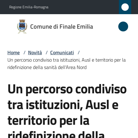
Vai al contenuto
Vai alla navigazione
Vai al footer
Regione Emilia-Romagna
Comune
Comune di Finale Emilia
di
Finale
Emilia
Home
/
Novità
/
Comunicati
/
Un percorso condiviso tra istituzioni, Ausl e territorio per la
ridefinizione della sanità dell'Area Nord
Amministrazione
Un percorso condiviso
Salta al contenuto
Novità
tra istituzioni, Ausl e
Menu selezionato
Servizi
territorio per la
Vivere
ridefinizione della
il