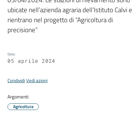
Comune
ubicate nell’azienda agraria dell’Istituto Calvi e 
rientrano nel progetto di “Agricoltura di 
precisione”
Prenotazione
appuntamento
Data
:
05 aprile 2024
A
l
Condividi
Vedi azioni
l
e
r
Argomenti
t
Agricoltura
e
m
e
t