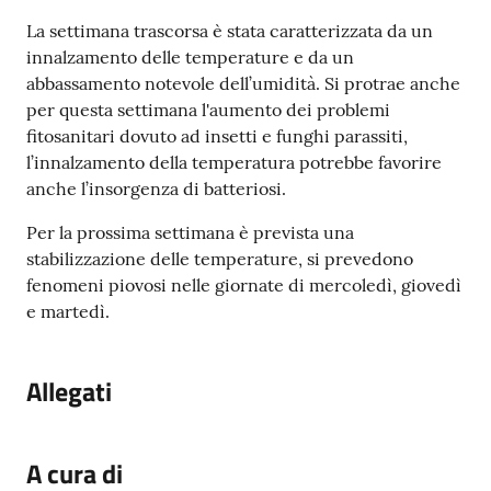
e
Contenuto
o
La settimana trascorsa è stata caratterizzata da un
innalzamento delle temperature e da un
abbassamento notevole dell’umidità. Si protrae anche
Sportello
per questa settimana l'aumento dei problemi
telematico
fitosanitari dovuto ad insetti e funghi parassiti,
SUE
l’innalzamento della temperatura potrebbe favorire
anche l’insorgenza di batteriosi.
Tutti
gli
Per la prossima settimana è prevista una
argomenti...
stabilizzazione delle temperature, si prevedono
fenomeni piovosi nelle giornate di mercoledì, giovedì
e martedì.
Seguici
su
Allegati
A cura di