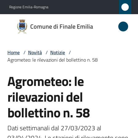
Vai al contenuto
Vai alla navigazione
Vai al footer
Regione Emilia-Romagna
Comune
Comune di Finale Emilia
di
Finale
Emilia
Home
/
Novità
/
Notizie
/
Agrometeo: le rilevazioni del bollettino n. 58
Agrometeo: le
Amministrazione
Salta al contenuto
rilevazioni del
Novità
Menu selezionato
bollettino n. 58
Servizi
Vivere
Dati settimanali dal 27/03/2023 al 
il
03/04/2024. Le stazioni di rilevamento sono 