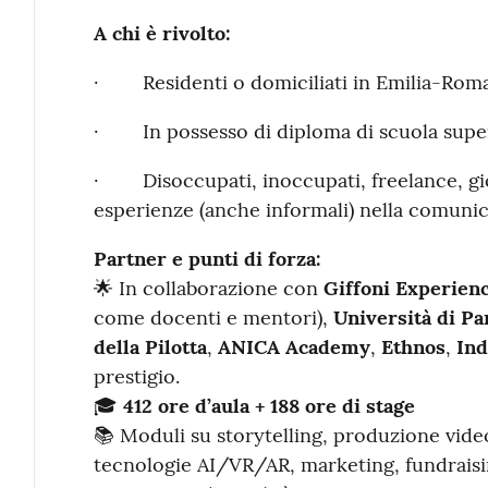
A chi è rivolto:
· Residenti o domiciliati in Emilia-Rom
· In possesso di diploma di scuola supe
· Disoccupati, inoccupati, freelance, gio
esperienze (anche informali) nella comunic
Partner e punti di forza:
🌟 In collaborazione con
Giffoni Experien
come docenti e mentori),
Università di P
della Pilotta
,
ANICA Academy
,
Ethnos
,
Ind
prestigio.
🎓
412 ore d’aula + 188 ore di stage
📚 Moduli su storytelling, produzione vid
tecnologie AI/VR/AR, marketing, fundraising