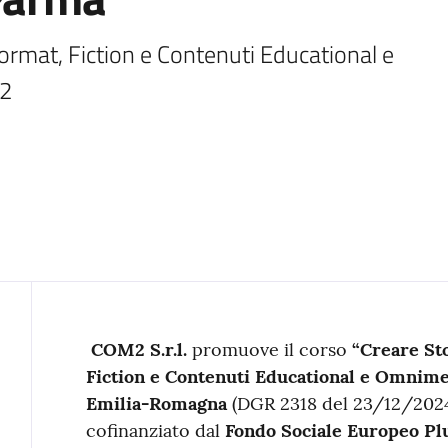
Format, Fiction e Contenuti Educational e 
M2
Contenuto
COM2 S.r.l.
promuove il corso
“Creare Sto
Fiction e Contenuti Educational e Omnimed
Emilia-Romagna
(DGR 2318 del 23/12/2024
cofinanziato dal
Fondo Sociale Europeo Pl