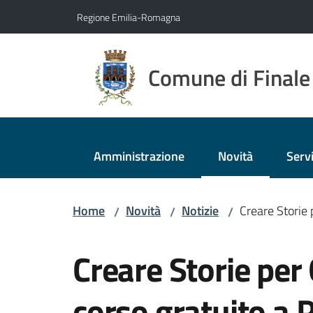
Vai al contenuto
Vai alla navigazione
Vai al footer
Regione Emilia-Romagna
Comune di Finale
Amministrazione
Novità
Servi
Menu selezionato
Home
Novità
Notizie
Creare Storie 
/
/
/
Salta al contenuto
Creare Storie per 
corso gratuito a