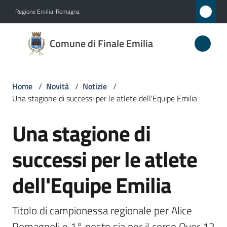
Vai al contenuto
Vai alla navigazione
Vai al footer
Regione Emilia-Romagna
Comune
Comune di Finale Emilia
di
Finale
Emilia
Home
/
Novità
/
Notizie
/
Una stagione di successi per le atlete dell'Equipe Emilia
Una stagione di
Amministrazione
Salta al contenuto
successi per le atlete
Novità
Menu selezionato
dell'Equipe Emilia
Servizi
Vivere
Titolo di campionessa regionale per Alice 
il
Romagnoli e 1° posto sia per il corso Over 12 