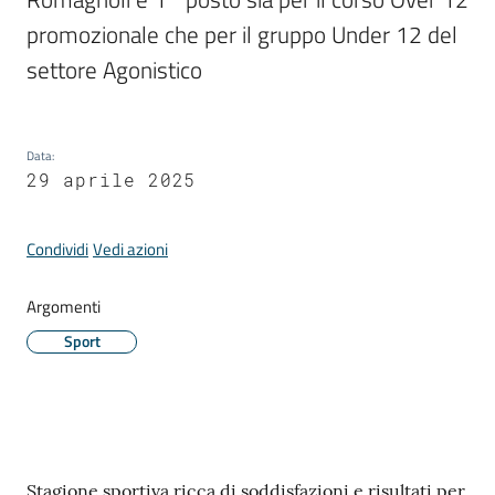
Comune
promozionale che per il gruppo Under 12 del 
settore Agonistico
Prenotazione
Data
:
appuntamento
29 aprile 2025
A
Condividi
Vedi azioni
l
l
Argomenti
e
r
Sport
t
e
m
e
t
Contenuto
Stagione sportiva ricca di soddisfazioni e risultati per