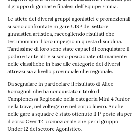
e
il gruppo di ginnaste finalesi dell’Equipe Emilia.
o
Le atlete dei diversi gruppi agonistici e promozionali
si sono confrontate in gare UISP del settore
Sportello
ginnastica artistica, raccogliendo risultati che
telematico
testimoniano il loro impegno in questa disciplina.
SUE
Tantissime di loro sono state capaci di conquistare il
podio e tante altre si sono posizionate ottimamente
Tutti
nelle classifiche in base alle categorie dei diversi
gli
attrezzi sia a livello provinciale che regionale.
argomenti...
Da segnalare in particolare il risultato di Alice
Romagnoli che ha conquistato il titolo di
Campionessa Regionale nella categoria Mini 4 Junior
Seguici
nella trave, nel volteggio e nel corpo libero. Anche
su
nelle gare a squadre è stato ottenuto il 1° posto sia per
il corso Over 12 promozionale che per il gruppo
Under 12 del settore Agonistico.