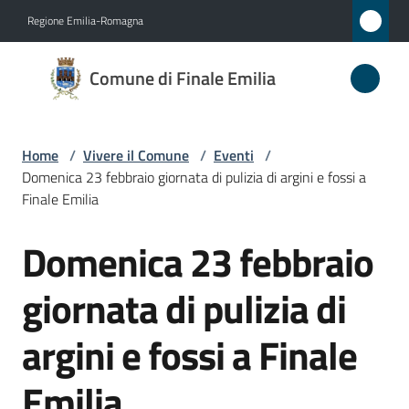
Vai al contenuto
Vai alla navigazione
Vai al footer
Regione Emilia-Romagna
Comune
Comune di Finale Emilia
di
Finale
Emilia
Home
/
Vivere il Comune
/
Eventi
/
Domenica 23 febbraio giornata di pulizia di argini e fossi a
Finale Emilia
Amministrazione
Domenica 23 febbraio
Salta al contenuto
Novità
giornata di pulizia di
Servizi
argini e fossi a Finale
Vivere
Emilia
il