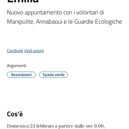
Comune
Menu selezionato
Nuovo appuntamento con i volontari di 
Manipulite, Annabaoui e le Guardie Ecologiche
Prenotazione
appuntamento
Condividi
Vedi azioni
A
Argomenti
l
Associazioni
Spazio verde
l
e
r
t
e
m
Cos'è
e
t
Domenica 23 febbraio a partire dalle ore 9.00,