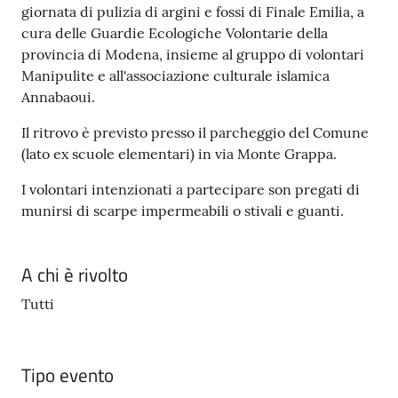
e
giornata di pulizia di argini e fossi di Finale Emilia, a
o
cura delle Guardie Ecologiche Volontarie della
provincia di Modena, insieme al gruppo di volontari
Manipulite e all'associazione culturale islamica
Sportello
Annabaoui.
telematico
SUE
Il ritrovo è previsto presso il parcheggio del Comune
(lato ex scuole elementari) in via Monte Grappa.
Tutti
gli
I volontari intenzionati a partecipare son pregati di
argomenti...
munirsi di scarpe impermeabili o stivali e guanti.
A chi è rivolto
Seguici
Tutti
su
Tipo evento