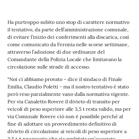
e
o
Contenuto
Ha purtroppo subito uno stop di carattere normativo
Sportello
il tentativo, da parte dell’amministrazione comunale,
telematico
di evitare l’inizio dei conferimenti alla discarica, così
SUE
come comunicato da Feronia nelle scorse settimane,
attraverso l’adozione di due ordinanze del
Tutti
Comandante della Polizia Locale che limitavano la
gli
circolazione sulle strade di accesso.
argomenti...
“Noi ci abbiamo provato – dice il sindaco di Finale
Emilia, Claudio Poletti - ma il nostro tentativo è stato
però reso parzialmente vano dalla normativa vigente.
Seguici
Per via Canaletto Rovere il divieto di transito per
su
veicoli di peso superiore alle 3,5 t resta valido, ma per
via Comunale Rovere ciò non è possibile perché al
fine di adottare un provvedimento definitivo di
divieto di circolazione ai veicoli di peso superiore a
3.5 t è necessario che sia espletata un’accurata