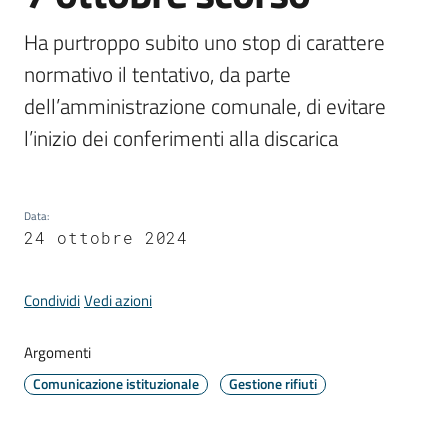
Comune
Ha purtroppo subito uno stop di carattere 
normativo il tentativo, da parte 
dell’amministrazione comunale, di evitare 
l’inizio dei conferimenti alla discarica
Prenotazione
appuntamento
A
Data
:
l
24 ottobre 2024
l
e
Condividi
Vedi azioni
r
t
Argomenti
e
m
Comunicazione istituzionale
Gestione rifiuti
e
t