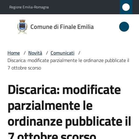
Vai al contenuto
Vai alla navigazione
Vai al footer
Regione Emilia-Romagna
Comune
Comune di Finale Emilia
di
Finale
Emilia
Home
/
Novità
/
Comunicati
/
Discarica: modificate parzialmente le ordinanze pubblicate il
7 ottobre scorso
Amministrazione
Discarica: modificate
Salta al contenuto
Novità
parzialmente le
Menu selezionato
Servizi
ordinanze pubblicate il
Vivere
7 ottobre scorso
il