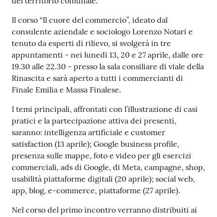
del territorio comunale.
e
o
Il corso “Il cuore del commercio”, ideato dal
consulente aziendale e sociologo Lorenzo Notari e
Sportello
tenuto da esperti di rilievo, si svolgerà in tre
telematico
appuntamenti - nei lunedì 13, 20 e 27 aprile, dalle ore
SUE
19.30 alle 22.30 - presso la sala consiliare di viale della
Rinascita e sarà aperto a tutti i commercianti di
Finale Emilia e Massa Finalese.
Tutti
gli
I temi principali, affrontati con l’illustrazione di casi
argomenti...
pratici e la partecipazione attiva dei presenti,
saranno: intelligenza artificiale e customer
satisfaction (13 aprile); Google business profile,
presenza sulle mappe, foto e video per gli esercizi
Seguici
commerciali, ads di Google, di Meta, campagne, shop,
su
usabilità piattaforme digitali (20 aprile); social web,
app, blog, e-commerce, piattaforme (27 aprile).
Nel corso del primo incontro verranno distribuiti ai