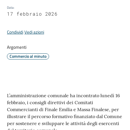
Comune
Data
:
17 febbraio 2026
Condividi
Vedi azioni
Prenotazione
appuntamento
Argomenti
Commercio al minuto
A
l
l
e
r
Contenuto
L’amministrazione comunale ha incontrato lunedì 16
t
febbraio, i consigli direttivi dei Comitati
e
Commercianti di Finale Emilia e Massa Finalese, per
m
illustrare il percorso formativo finanziato dal Comune
e
per sostenere e sviluppare le attività degli esercenti
t