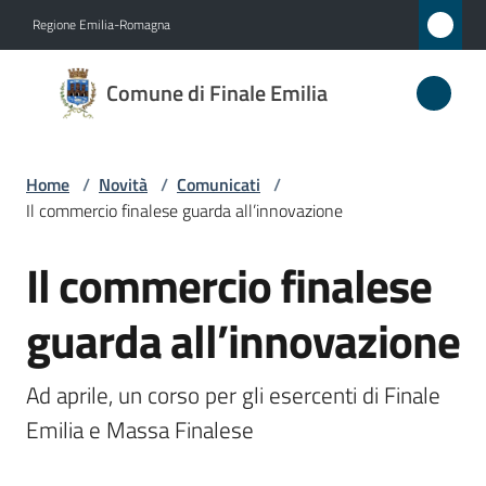
Vai al contenuto
Vai alla navigazione
Vai al footer
Regione Emilia-Romagna
Comune
Comune di Finale Emilia
di
Finale
Emilia
Home
/
Novità
/
Comunicati
/
Il commercio finalese guarda all’innovazione
Il commercio finalese
Amministrazione
Salta al contenuto
guarda all’innovazione
Novità
Menu selezionato
Servizi
Ad aprile, un corso per gli esercenti di Finale 
Emilia e Massa Finalese
Vivere
il