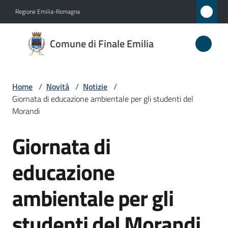
Vai al contenuto
Vai alla navigazione
Vai al footer
Regione Emilia-Romagna
Comune
Comune di Finale Emilia
di
Finale
Emilia
Home
/
Novità
/
Notizie
/
Giornata di educazione ambientale per gli studenti del
Morandi
Amministrazione
Giornata di
Salta al contenuto
Novità
educazione
Menu selezionato
Servizi
ambientale per gli
Vivere
studenti del Morandi
il