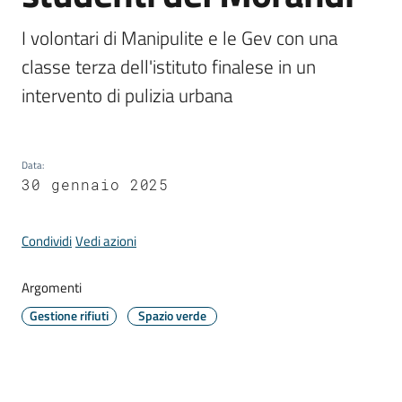
Comune
I volontari di Manipulite e le Gev con una 
classe terza dell'istituto finalese in un 
intervento di pulizia urbana
Prenotazione
appuntamento
Data
:
30 gennaio 2025
A
l
l
Condividi
Vedi azioni
e
r
Argomenti
t
Gestione rifiuti
Spazio verde
e
m
e
t