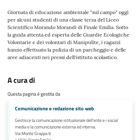
e
o
Contenuto
Giornata di educazione ambientale "sul campo" oggi
per alcuni studenti di una classe terza del Liceo
Sportello
Scientifico Morando Morandi di Finale Emilia. Sotto
telematico
la guida attenta ed esperta delle Guardie Ecologiche
SUE
Volontarie e dei volontari di Manipulite, i ragazzi
hanno effettuato la pulizia di un parcheggio e delle
aree adiacenti nei pressi dell'istituto scolastico.
Tutti
gli
argomenti...
A cura di
Questa pagina è gestita da
Seguici
Comunicazione e redazione sito web
su
Gestisce la comunicazione istituzionale dell'ente e i social
media e la comunicazione esterna ed interna.
Via Monte Grappa 6